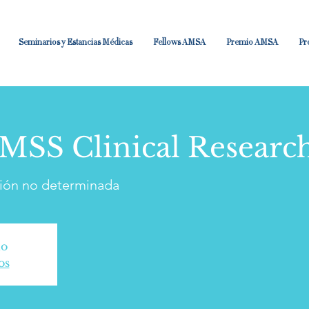
Seminarios y Estancias Médicas
Fellows AMSA
Premio AMSA
Pr
SS Clinical Research 
ión no determinada
do
os