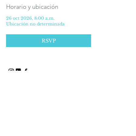
Horario y ubicación
26 oct 2026, 8:00 a.m.
Ubicación no determinada
RSVP
ALGUNOS DERECHOS
RESERVADOS © 2016
Política de Privacidad
©2025 Alianza Médica para la Salud.
Prolongación Paseo de la Reforma #627
Oficina 507 piso 5, Col. Paseo de las
Lomas,
C.P. 01330 CDMX
México