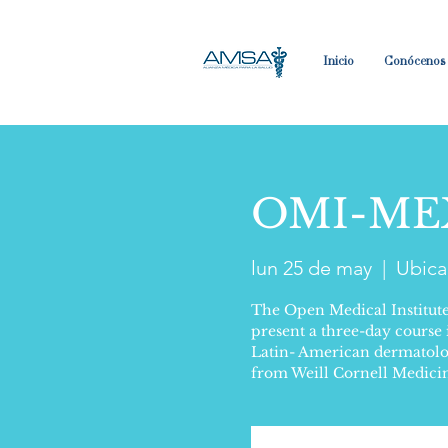
Inicio
Conócenos
OMI-MEX
lun 25 de may
  |  
Ubica
The Open Medical Institute
present a three-day course
Latin- American dermatologi
from Weill Cornell Medici