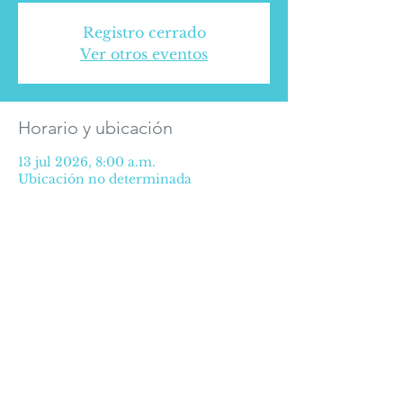
Registro cerrado
Ver otros eventos
Horario y ubicación
13 jul 2026, 8:00 a.m.
Ubicación no determinada
ALGUNOS DERECHOS
RESERVADOS © 2016
Política de Privacidad
©2025 Alianza Médica para la Salud.
Prolongación Paseo de la Reforma #627
Oficina 507 piso 5, Col. Paseo de las