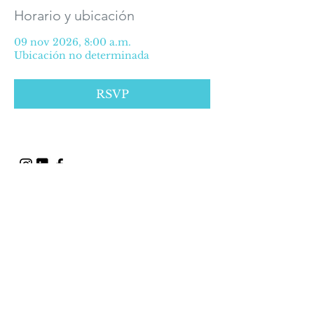
Horario y ubicación
09 nov 2026, 8:00 a.m.
Ubicación no determinada
RSVP
ALGUNOS DERECHOS
RESERVADOS © 2016
Política de Privacidad
©2025 Alianza Médica para la Salud.
Prolongación Paseo de la Reforma #627
Oficina 507 piso 5, Col. Paseo de las
Lomas,
C.P. 01330 CDMX
México