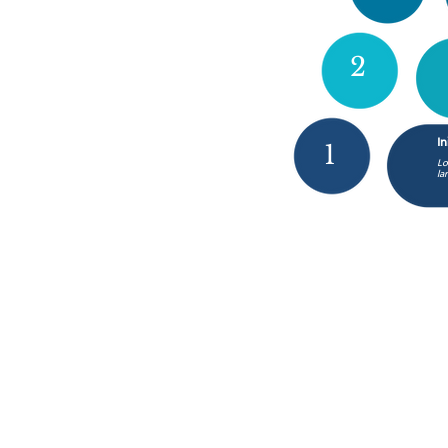
2
In
1
Lo
la
Mis