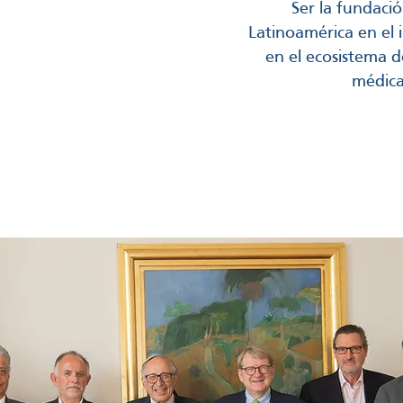
 positivo de los
Ser la fundaci
n México, a través de
Latinoamérica en el
nua, empoderamiento y
en el ecosistema d
onales de la salud.
médic