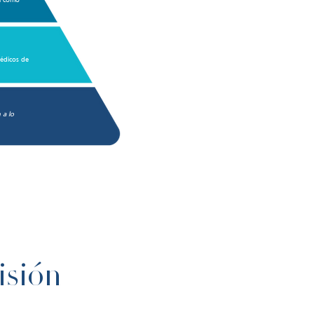
sí como
édicos de
 a lo
isión