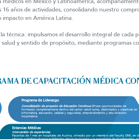
a médicos en México y Latinoamérica, acompañamie
s 16 años de actividades, consolidando nuestro compro
 impacto en América Latina.
la técnica: impulsamos el desarrollo integral de cada p
 en salud y sentido de propósito, mediante programas co
.
AMA DE CAPACITACIÓN MÉDICA CO
Programa de Liderazgo
Consolidación de proyecto de Educación Continua
Ofrece oportunidades de
formación complementaria dentro del sector salud como, diplomados y maestrías en
informática, educación, calidad y seguridad, emprendimiento y alta dirección
hospitalaria.
Estancias Médicas
Intercambio de experiencias
Pasantías de 1 mes en hospitales de Austria, ofrecido por un miembro del Faculty OMI, en 