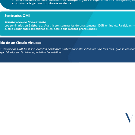
ofrecen a médicos jóvenes habilidades clínicas/quirúrgica y la experiencia de investigación, a
exposición a la gestión hospitalaria moderna.
Seminarios OMI
Transferencia de Conocimiento
Los seminarios en Salzburgo, Austria son seminarios de una semana, 100% en inglés. Participan m
cuatro continentes,seleccionados en base a sus méritos profesionales.
icio de un Círculo Virtuoso
s seminarios OMI-MEX son eventos académicos internacionales intensivos de tres días, que se realizan
rgo del año en distintas especialidades médicas.
ión
V