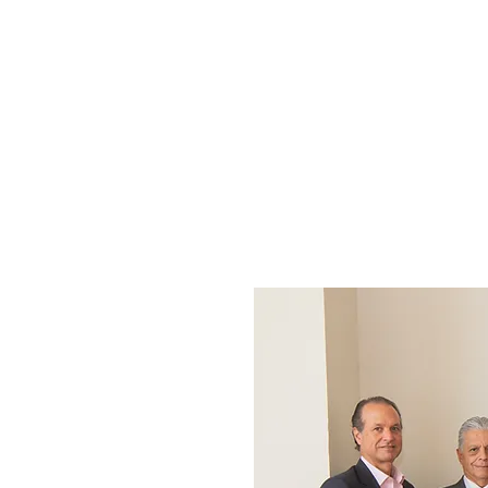
Maximizar el impacto
profesionales de la salud e
educación médica conti
vinculación de profesi