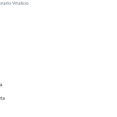
ario Vitalicio
ta
eta